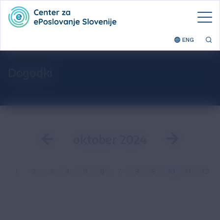
ENG
Dogodki
oktober 2024
1
2
3
4
5
6
7
8
9
10
11
12