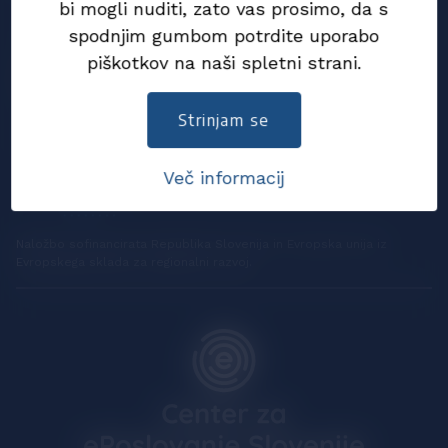
bi mogli nuditi, zato vas prosimo, da s
spodnjim gumbom potrdite uporabo
piškotkov na naši spletni strani.
Strinjam se
Več informacij
Naložbo sofinancirata Republika Slovenija in Evropska unija iz
Evropskega sklada za regionalni razvoj.