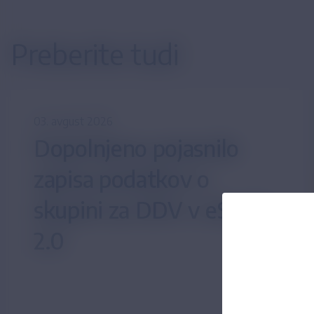
Preberite tudi
03. avgust 2026
Dopolnjeno pojasnilo
zapisa podatkov o
skupini za DDV v eSLOG
2.0