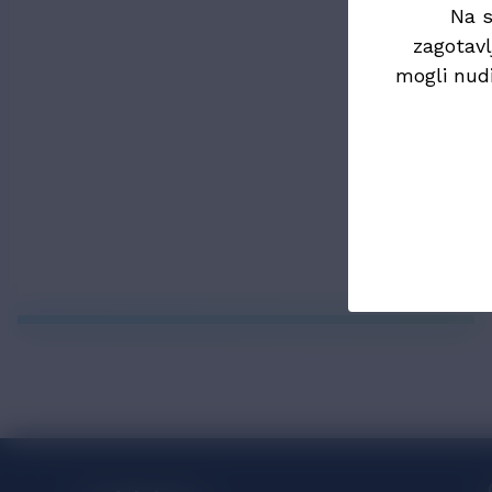
Na s
zagotavl
mogli nud