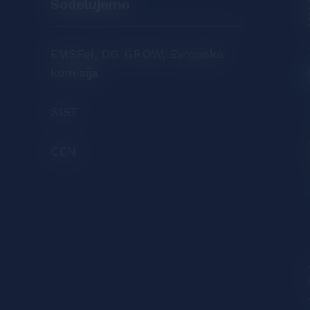
Sodelujemo
EMSFeI, DG GROW, Evropska
komisija
SIST
CEN