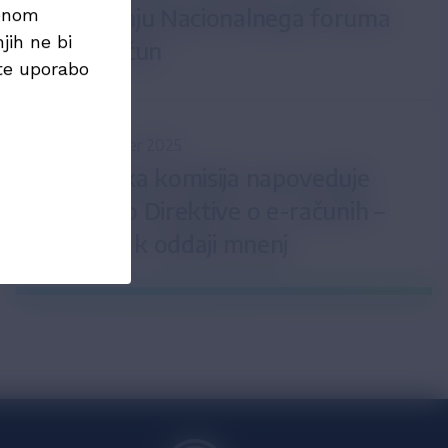
zasedanju Nacionalnega foruma
menom
jih ne bi
za e-račun
te uporabo
23. november 2025
Evropska komisija napoveduje
prenovo Direktive o e-računih –
vabljeni k oddaji mnenj