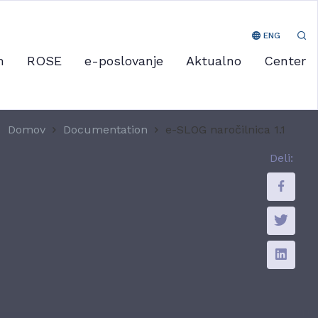
ENG
m
ROSE
e-poslovanje
Aktualno
Center
Domov
Documentation
e-SLOG naročilnica 1.1
Deli: