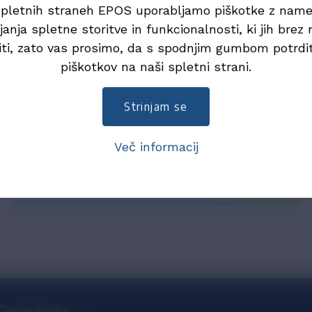
Pojasnilo zapisa
pletnih straneh EPOS uporabljamo piškotke z na
janja spletne storitve in funkcionalnosti, ki jih brez n
podatkov o skupini za
iti, zato vas prosimo, da s spodnjim gumbom potrdi
piškotkov na naši spletni strani.
DDV v eSLOG 2.0
Strinjam se
Več informacij