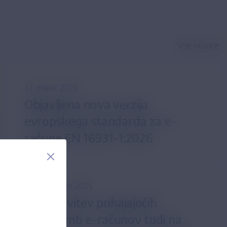
Vse novice
27. marec 2026
Objavljena nova verzija
evropskega standarda za e-
račune EN 16931-1:2026
24. november 2025
Predstavitev prihajajočih
sprememb e-računov tudi na