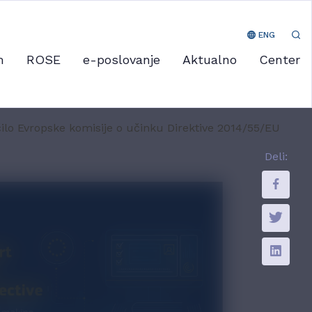
ENG
m
ROSE
e-poslovanje
Aktualno
Center
ilo Evropske komisije o učinku Direktive 2014/55/EU
Deli: