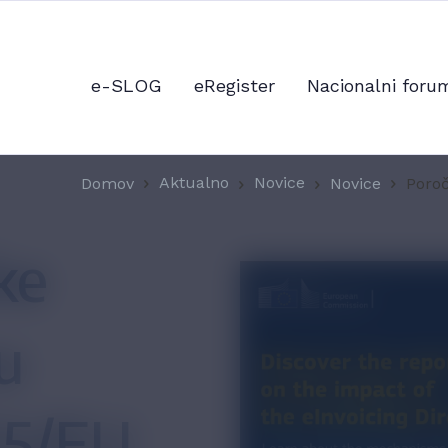
e-SLOG
eRegister
Nacionalni foru
Aktualno
Novice
Domov
Novice
Poroč
ke
u
55/EU