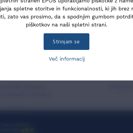
pletnih straneh EPOS uporabljamo piškotke z na
e računov sprejemajo
janja spletne storitve in funkcionalnosti, ki jih brez n
ponska, Malezija, Nova
iti, zato vas prosimo, da s spodnjim gumbom potrdi
piškotkov na naši spletni strani.
Strinjam se
Več informacij
rezultati aktualne
Objavljen
 podjetji v Sloveniji