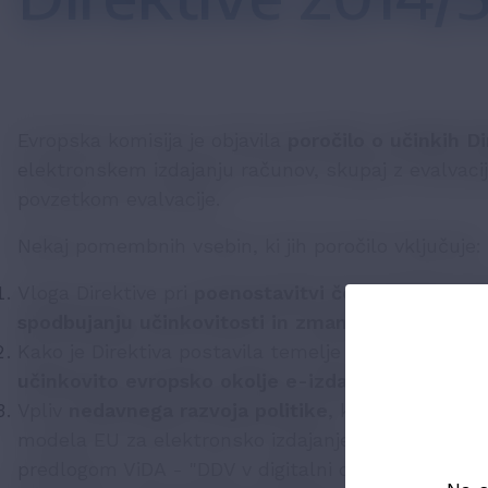
Evropska komisija je objavila
poročilo o učinkih D
elektronskem izdajanju računov, skupaj z evalvaci
povzetkom evalvacije.
Nekaj pomembnih vsebin, ki jih poročilo vključuje:
Vloga Direktive pri
poenostavitvi čezmejnega izda
spodbujanju učinkovitosti in zmanjševanju stroš
Kako je Direktiva postavila temelje za bolj
povezan
učinkovito evropsko okolje e-izdajanja računov
.
Vpliv
nedavnega razvoja politike
, ki vključuje up
modela EU za elektronsko izdajanje računov, vklj
predlogom ViDA - "DDV v digitalni dobi".