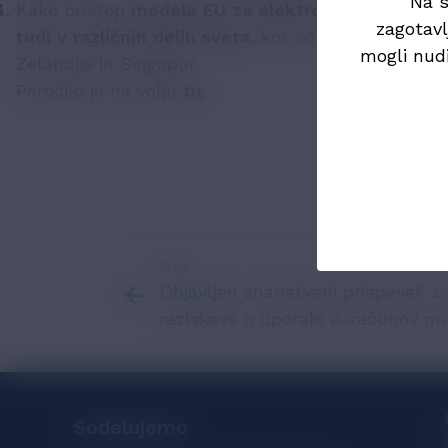
Na s
Kako pristop
modela EU za elektronsko izdajanj
zagotavl
tudi v različnih delih sveta
, kot so Avstralija, Ja
mogli nud
Zelandija in Singapur.
Poročilo je na volju
tu
.
Prev
Objavljen znanstveni prispevek z 
raziskave o uporabi e-računov med
Sodelujemo