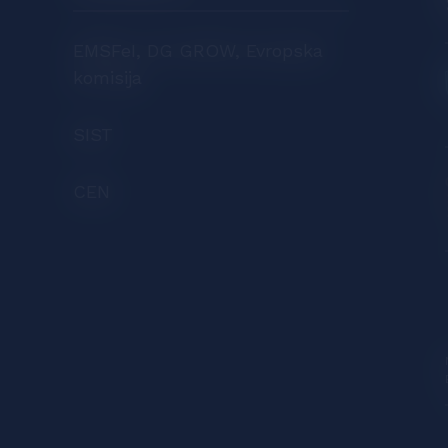
EMSFeI, DG GROW, Evropska
komisija
SIST
CEN