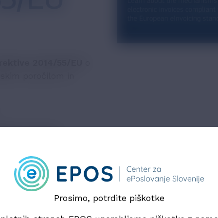
irektive 2014/55/EU
o
jskim poročilom in
janja računov,
kov
.
o, interoperabilno in
orabo standarda in
učno z zakonodajnim
Prosimo, potrdite piškotke