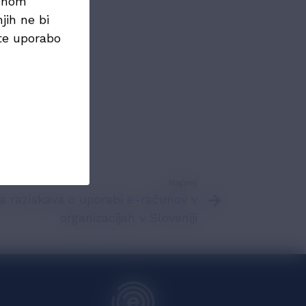
menom
jih ne bi
te uporabo
Naprej
a raziskava o uporabi e-računov v
organizacijah v Sloveniji