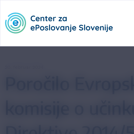
20. februar 2024
Poročilo Evrops
komisije o učink
Direktive 2014/