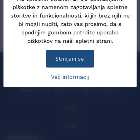
23. november 2025
piškotke z namenom zagotavljanja spletne
Evropska komisija napoveduje prenovo
storitve in funkcionalnosti, ki jih brez njih ne
Direktive o e-računih – vabljeni k oddaji mnenj
bi mogli nuditi, zato vas prosimo, da s
spodnjim gumbom potrdite uporabo
piškotkov na naši spletni strani.
Strinjam se
Sodelujemo
Več informacij
EMSFeI, DG GROW, Evropska komisija
SIST
CEN