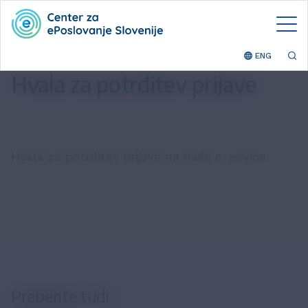
ENG
Hvala za potrditev prijave
Hvala za potrditev prijave na naše e-novice.
Preberite tudi