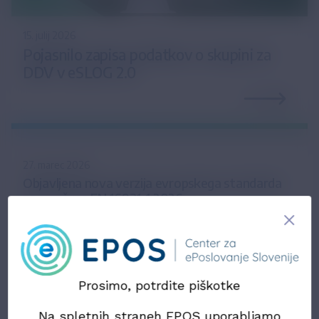
15. julij 2026
Pojasnilo zapisa podatkov o skupini za
DDV v eSLOG 2.0
27. marec 2026
Objavljena nova verzija evropskega standarda
za e-račune EN 16931-1:2026
24. november 2025
Predstavitev prihajajočih sprememb e-računov
tudi na zasedanju Nacionalnega foruma za e-
račun
Prosimo, potrdite piškotke
Na spletnih straneh EPOS uporabljamo