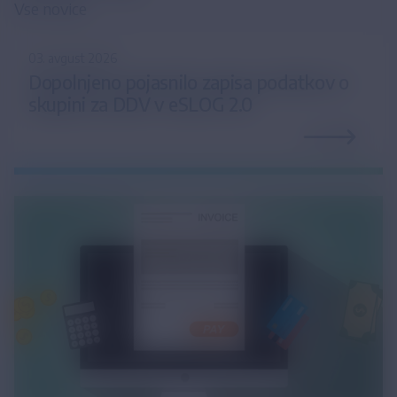
Vse novice
03. avgust 2026
Dopolnjeno pojasnilo zapisa podatkov o
skupini za DDV v eSLOG 2.0